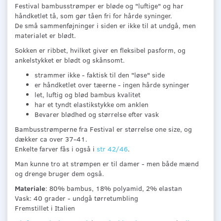
Festival bambusstrømper er bløde og "luftige" og har
håndketlet tå, som gør tåen fri for hårde syninger.
De små sammenføjninger i siden er ikke til at undgå, men
materialet er blødt.
Sokken er ribbet, hvilket giver en fleksibel pasform, og
ankelstykket er blødt og skånsomt.
strammer ikke - faktisk til den "løse" side
er håndketlet over tæerne - ingen hårde syninger
let, luftig og blød bambus kvalitet
har et tyndt elastikstykke om anklen
Bevarer blødhed og størrelse efter vask
Bambusstrømperne fra Festival er størrelse one size, og
dækker ca over 37-41.
Enkelte farver fås i også i
str 42/46
.
Man kunne tro at strømpen er til damer - men både mænd
og drenge bruger dem også.
Materiale
: 80% bambus, 18% polyamid, 2% elastan
Vask: 40 grader - undgå tørretumbling
Fremstillet i Italien