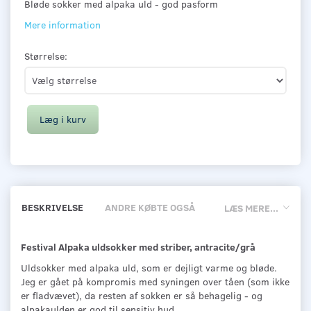
Bløde sokker med alpaka uld - god pasform
Mere information
Størrelse:
Læg i kurv
BESKRIVELSE
ANDRE KØBTE OGSÅ
LÆS MERE...
Festival Alpaka uldsokker med striber, antracite/grå
Uldsokker med alpaka uld, som er dejligt varme og bløde.
Jeg er gået på kompromis med syningen over tåen (som ikke
er fladvævet), da resten af sokken er så behagelig - og
alpakaulden er god til sensitiv hud.