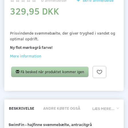
0
anmeldelser
Skriv anmeldelse
329,95 DKK
Prisvindende svømmebælte, der giver tryghed i vandet og
optimal opdrift.
Ny flot mørkegrå farve!
Mere information
Få besked når produktet kommer igen
BESKRIVELSE
ANDRE KØBTE OGSÅ
LÆS MERE...
SwimFin - hajfinne svømmebælte, antracitgrå