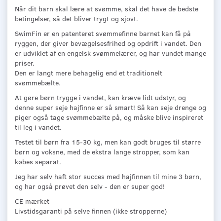
Når dit barn skal lære at svømme, skal det have de bedste
betingelser, så det bliver trygt og sjovt.
SwimFin er en patenteret svømmefinne barnet kan få på
ryggen, der giver bevægelsesfrihed og opdrift i vandet. Den
er udviklet af en engelsk svømmelærer, og har vundet mange
priser.
Den er langt mere behagelig end et traditionelt
svømmebælte.
At gøre børn trygge i vandet, kan kræve lidt udstyr, og
denne super seje hajfinne er så smart! Så kan seje drenge og
piger også tage svømmebælte på, og måske blive inspireret
til leg i vandet.
Testet til børn fra 15-30 kg, men kan godt bruges til større
børn og voksne, med de ekstra lange stropper, som kan
købes separat.
Jeg har selv haft stor succes med hajfinnen til mine 3 børn,
og har også prøvet den selv - den er super god!
CE mærket
Livstidsgaranti på selve finnen (ikke stropperne)