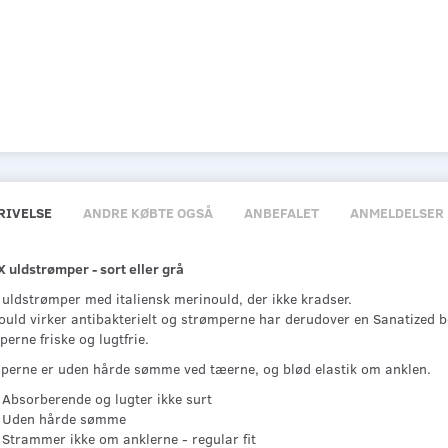
RIVELSE
ANDRE KØBTE OGSÅ
ANBEFALET
ANMELDELSER
 uldstrømper - sort eller grå
 uldstrømper med italiensk merinould, der ikke kradser.
ould virker antibakterielt og strømperne har derudover en Sanatized be
erne friske og lugtfrie.
perne er uden hårde sømme ved tæerne, og blød elastik om anklen.
Absorberende og lugter ikke surt
Uden hårde sømme
Strammer ikke om anklerne - regular fit