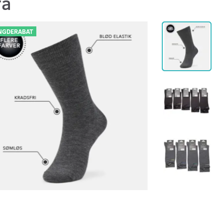
rå
GDERABAT