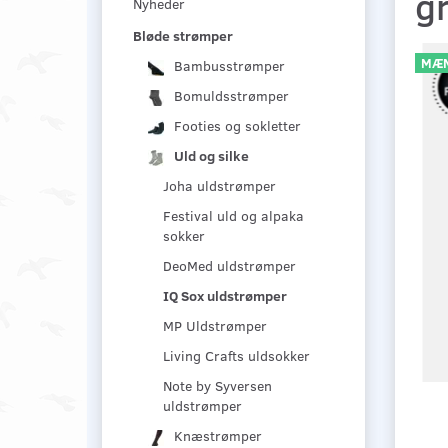
g
Nyheder
Bløde strømper
MÆN
Bambusstrømper
Bomuldsstrømper
Footies og sokletter
Uld og silke
Joha uldstrømper
Festival uld og alpaka
sokker
DeoMed uldstrømper
IQ Sox uldstrømper
MP Uldstrømper
Living Crafts uldsokker
Note by Syversen
uldstrømper
Knæstrømper