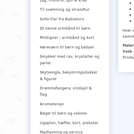
Til svømning og strandtur
Solbriller fra Babiators
ID navne armbånd til børn
Hver s
samme
MitSignal - armbånd og kort
Mater
Høreværn til børn og babyer
Vask
4
Smykker med rav, krystaller og
Produc
perler
Skytsengle, bekymringsdukker
& figurer
Drømmefangere, vindspil &
flag
Aromaterapi
Bøger til børn og voksne
Ugeplan, hæfter, kort, plakater
Madlavning og service