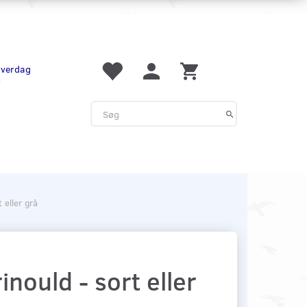
 hverdag
r
 eller grå
ould - sort eller