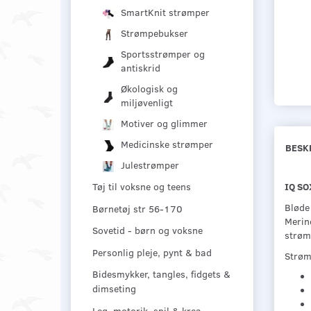
SmartKnit strømper
Strømpebukser
Sportsstrømper og
antiskrid
Økologisk og
miljøvenligt
Motiver og glimmer
Medicinske strømper
BESK
Julestrømper
IQ SOX
Tøj til voksne og teens
Bløde
Børnetøj str 56-170
Merin
Sovetid - børn og voksne
strømp
Personlig pleje, pynt & bad
Strøm
Bidesmykker, tangles, fidgets &
dimseting
Leg, motorik, spil & krea