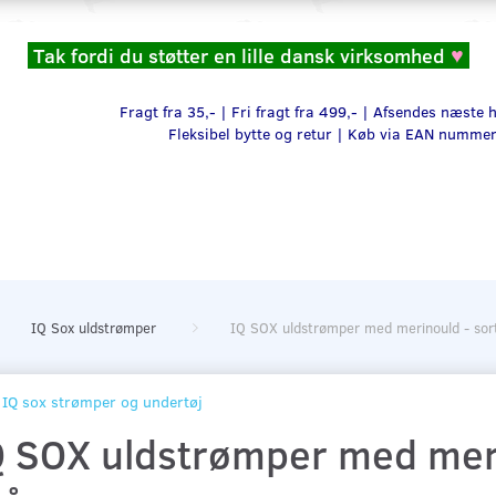
Tak fordi du støtter en lille dansk virksomhed
♥
Fragt fra 35,- | Fri fragt fra 499,- | Afsendes næste
Fleksibel bytte og retur |
Køb via EAN numme
IQ Sox uldstrømper
IQ SOX uldstrømper med merinould - sort
IQ sox strømper og undertøj
Q SOX uldstrømper med merin