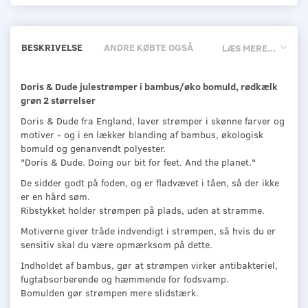
BESKRIVELSE
ANDRE KØBTE OGSÅ
LÆS MERE...
Doris & Dude julestrømper i bambus/øko bomuld, rødkælk
grøn 2 størrelser
Doris & Dude fra England, laver strømper i skønne farver og
motiver - og i en lækker blanding af bambus, økologisk
bomuld og genanvendt polyester.
"Doris & Dude. Doing our bit for feet. And the planet."
De sidder godt på foden, og er fladvævet i tåen, så der ikke
er en hård søm.
Ribstykket holder strømpen på plads, uden at stramme.
Motiverne giver tråde indvendigt i strømpen, så hvis du er
sensitiv skal du være opmærksom på dette.
Indholdet af bambus, gør at strømpen virker antibakteriel,
fugtabsorberende og hæmmende for fodsvamp.
Bomulden gør strømpen mere slidstærk.