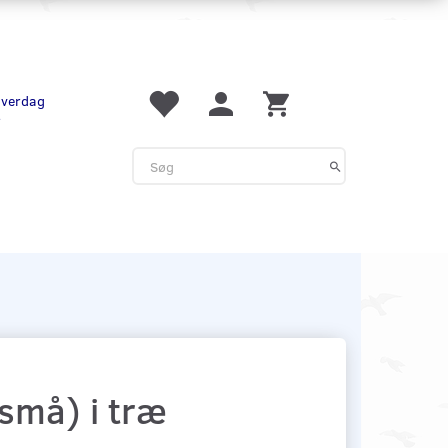
 hverdag
r
små) i træ