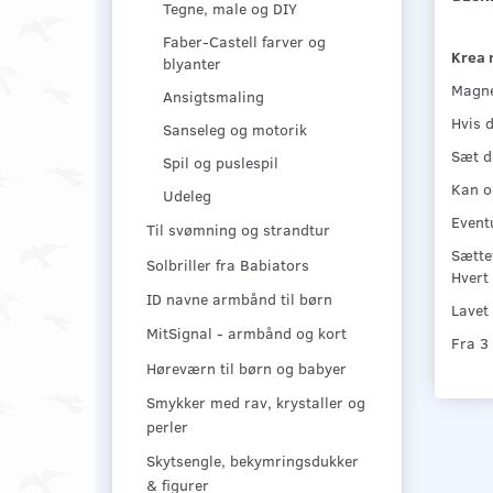
Tegne, male og DIY
Faber-Castell farver og
Krea 
blyanter
Magne
Ansigtsmaling
Hvis d
Sanseleg og motorik
Sæt d
Spil og puslespil
Kan o
Udeleg
Event
Til svømning og strandtur
Sættet
Solbriller fra Babiators
Hvert
ID navne armbånd til børn
Lavet
MitSignal - armbånd og kort
Fra 3
Høreværn til børn og babyer
Smykker med rav, krystaller og
perler
Skytsengle, bekymringsdukker
& figurer