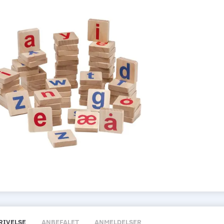
RIVELSE
ANBEFALET
ANMELDELSER