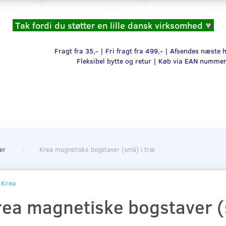
Tak fordi du støtter en lille dansk virksomhed
♥
Fragt fra 35,- | Fri fragt fra 499,- | Afsendes næste
Fleksibel bytte og retur |
Køb via EAN numme
ær
Krea magnetiske bogstaver (små) i træ
Krea
rea magnetiske bogstaver (