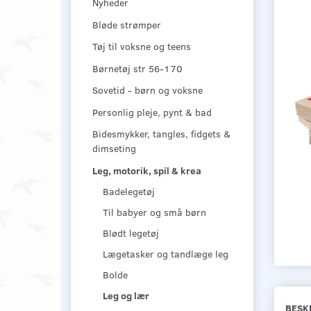
Nyheder
Bløde strømper
Tøj til voksne og teens
Børnetøj str 56-170
Sovetid - børn og voksne
Personlig pleje, pynt & bad
Bidesmykker, tangles, fidgets &
dimseting
Leg, motorik, spil & krea
Badelegetøj
Til babyer og små børn
Blødt legetøj
Lægetasker og tandlæge leg
Bolde
Leg og lær
BESK