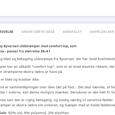
RIVELSE
ANDRE KØBTE OGSÅ
ANBEFALET
ANMELDELSER
by Syversen uldstrømper med comfort top, sort
ze - passer fra størrelse 36-41
ig blød og behagelig uldstrømpe fra Syversen, der har lavet kvalitetsstr
pen har en såkaldt "comfort top", som er en bred elastisk ribkant, de
ør strømperne ekstra lækre at have på.
er blød og kradser ikke.
rne er sammenføjningen over tåen tæt på flad... Det skal nævnes, at f
tter i siderne, kan denne muligvis mærkes. Derudover er den helt fri f
nes selv den er rigtig behagelig, og stadig værdig til sensitive fødder.
rømper er ekstra lækre om vinteren, og hjælper med at holde fødderne 
iale
: 92% uld, 6% polyamid, 2% elasthan