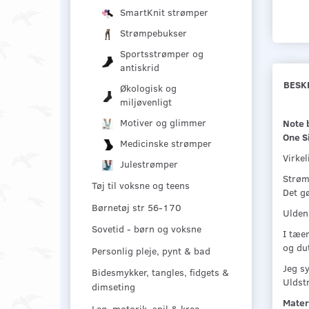
SmartKnit strømper
Strømpebukser
Sportsstrømper og
antiskrid
BESK
Økologisk og
miljøvenligt
Motiver og glimmer
Note 
One Si
Medicinske strømper
Virkel
Julestrømper
Strøm
Tøj til voksne og teens
Det g
Børnetøj str 56-170
Ulden 
Sovetid - børn og voksne
I tæe
og du
Personlig pleje, pynt & bad
Jeg sy
Bidesmykker, tangles, fidgets &
Uldst
dimseting
Mater
Leg, motorik, spil & krea