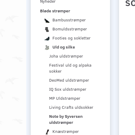
so
Nyheder
Bløde strømper
Bambusstrømper
Bomuldsstrømper
Footies og sokletter
Uld og silke
Joha uldstrømper
Festival uld og alpaka
sokker
DeoMed uldstrømper
IQ Sox uldstrømper
MP Uldstrømper
Living Crafts uldsokker
Note by Syversen
uldstrømper
Knæstrømper