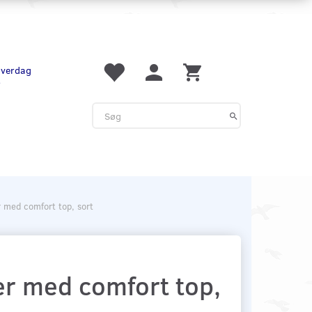
 hverdag
r
 med comfort top, sort
r med comfort top,