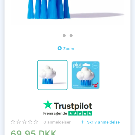
Zoom
0
anmeldelser
Skriv anmeldelse
69,95 DKK