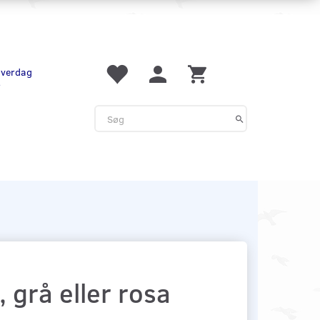
 hverdag
r
 grå eller rosa