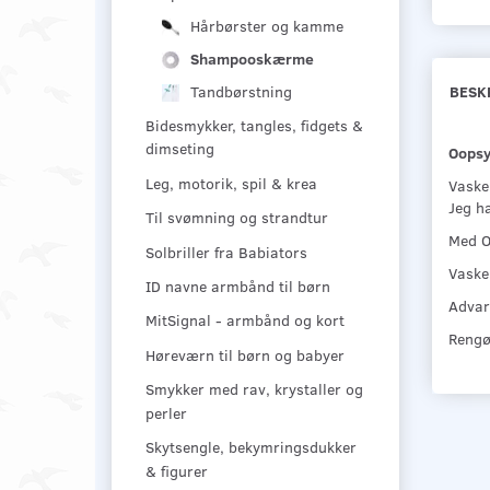
Hårbørster og kamme
Shampooskærme
Tandbørstning
BESK
Bidesmykker, tangles, fidgets &
dimseting
Oopsy 
Leg, motorik, spil & krea
Vaskek
Jeg h
Til svømning og strandtur
Med O
Solbriller fra Babiators
Vaske
ID navne armbånd til børn
Advar
MitSignal - armbånd og kort
Rengør
Høreværn til børn og babyer
Smykker med rav, krystaller og
perler
Skytsengle, bekymringsdukker
& figurer