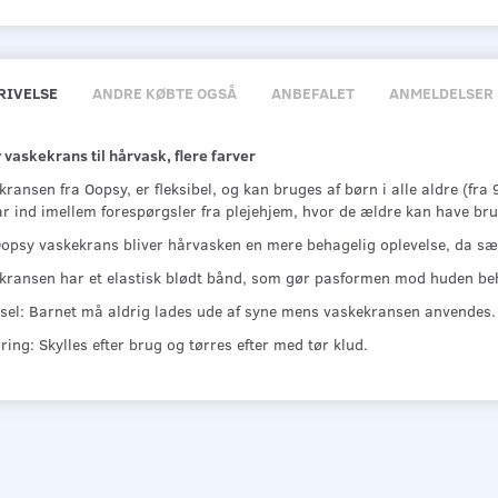
RIVELSE
ANDRE KØBTE OGSÅ
ANBEFALET
ANMELDELSER
vaskekrans til hårvask, flere farver
ransen fra Oopsy, er fleksibel, og kan bruges af børn i alle aldre (fra
ar ind imellem forespørgsler fra plejehjem, hvor de ældre kan have bru
opsy vaskekrans bliver hårvasken en mere behagelig oplevelse, da sæb
kransen har et elastisk blødt bånd, som gør pasformen mod huden behag
sel: Barnet må aldrig lades ude af syne mens vaskekransen anvendes.
ing: Skylles efter brug og tørres efter med tør klud.