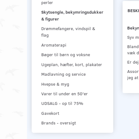
perler
BESK
Skytsengle, bekymringsdukker
& figurer
Bekym
Drømmefangere, vindspil &
flag
Syv me
Aromaterapi
Bland
væk d
Bøger til børn og voksne
Er de
Ugeplan, hæfter, kort, plakater
Assort
Madlavning og service
jeg at
Hvepse & myg
Varer til under en 50'er
UDSALG - op til 75%
Gavekort
Brands - oversigt