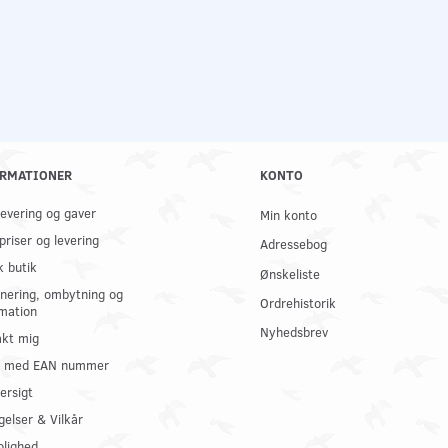
RMATIONER
KONTO
 levering og gaver
Min konto
priser og levering
Adressebog
k butik
Ønskeliste
nering, ombytning og
Ordrehistorik
mation
Nyhedsbrev
kt mig
il med EAN nummer
ersigt
gelser & Vilkår
olighed