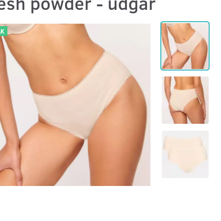
resh powder - udgår
AK