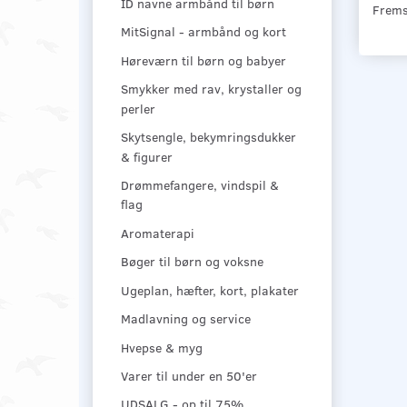
ID navne armbånd til børn
Frems
MitSignal - armbånd og kort
Høreværn til børn og babyer
Smykker med rav, krystaller og
perler
Skytsengle, bekymringsdukker
& figurer
Drømmefangere, vindspil &
flag
Aromaterapi
Bøger til børn og voksne
Ugeplan, hæfter, kort, plakater
Madlavning og service
Hvepse & myg
Varer til under en 50'er
UDSALG - op til 75%