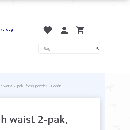
 hverdag
r
gh waist 2-pak, fresh powder - udgår
gh waist 2-pak,