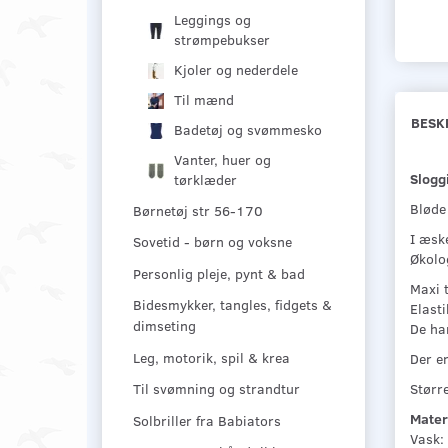
Leggings og
strømpebukser
Kjoler og nederdele
Til mænd
BESK
Badetøj og svømmesko
Vanter, huer og
Slogg
tørklæder
Bløde 
Børnetøj str 56-170
I æsk
Sovetid - børn og voksne
Økolog
Personlig pleje, pynt & bad
Maxi t
Bidesmykker, tangles, fidgets &
Elast
dimseting
De ha
Leg, motorik, spil & krea
Der er
Størr
Til svømning og strandtur
Mater
Solbriller fra Babiators
Vask: