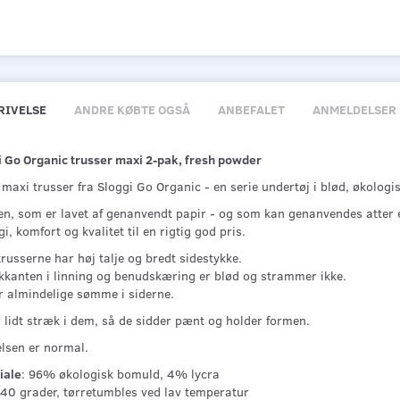
RIVELSE
ANDRE KØBTE OGSÅ
ANBEFALET
ANMELDELSER
i Go Organic trusser maxi 2-pak, fresh powder
maxi trusser fra Sloggi Go Organic - en serie undertøj i blød, økologi
en, som er lavet af genanvendt papir - og som kan genanvendes atter e
i, komfort og kvalitet til en rigtig god pris.
russerne har høj talje og bredt sidestykke.
ikkanten i linning og benudskæring er blød og strammer ikke.
r almindelige sømme i siderne.
 lidt stræk i dem, så de sidder pænt og holder formen.
elsen er normal.
iale
: 96% økologisk bomuld, 4% lycra
 40 grader, tørretumbles ved lav temperatur