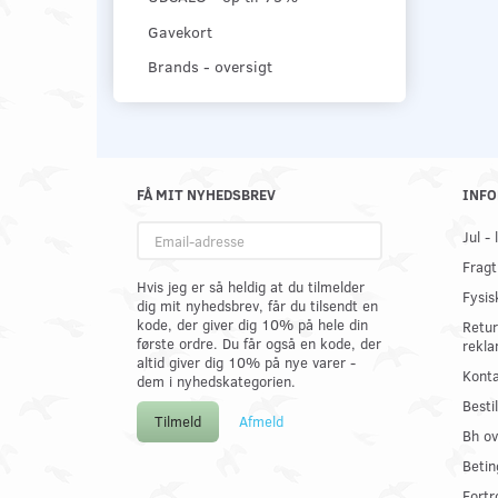
Gavekort
Brands - oversigt
FÅ MIT NYHEDSBREV
INFO
Email-
Jul -
adresse
Fragt
Hvis jeg er så heldig at du tilmelder
Fysis
dig mit nyhedsbrev, får du tilsendt en
kode, der giver dig 10% på hele din
Retur
første ordre. Du får også en kode, der
rekla
altid giver dig 10% på nye varer -
Konta
dem i nyhedskategorien.
Best
Tilmeld
Afmeld
Bh ov
Betin
Fortr