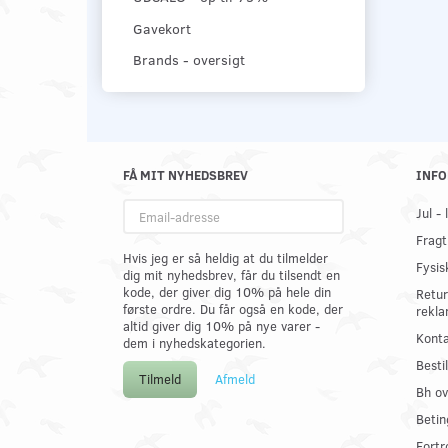
Gavekort
Brands - oversigt
FÅ MIT NYHEDSBREV
INFO
Email-
Jul -
adresse
Fragt
Hvis jeg er så heldig at du tilmelder
Fysis
dig mit nyhedsbrev, får du tilsendt en
kode, der giver dig 10% på hele din
Retur
første ordre. Du får også en kode, der
rekla
altid giver dig 10% på nye varer -
Konta
dem i nyhedskategorien.
Best
Tilmeld
Afmeld
Bh ov
Betin
Fortr