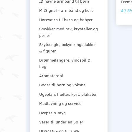
ID navne armbånd til børn
Frems
MitSignal - armbånd og kort
Alt Sl
Høreværn til børn og babyer
Smykker med rav, krystaller og
perler
Skytsengle, bekymringsdukker
& figurer
Drømmefangere, vindspil &
flag
Aromaterapi
Bøger til børn og voksne
Ugeplan, hæfter, kort, plakater
Madlavning og service
Hvepse & myg
Varer til under en 50'er
UDSALG - op til 75%