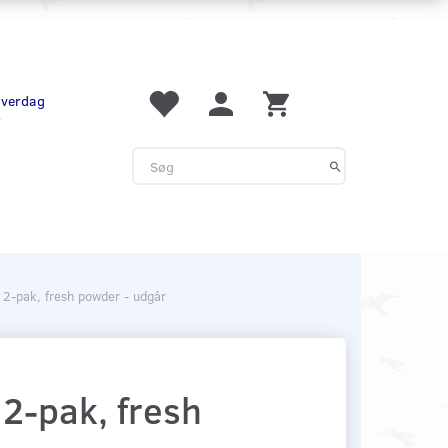
 hverdag
r
i 2-pak, fresh powder - udgår
 2-pak, fresh