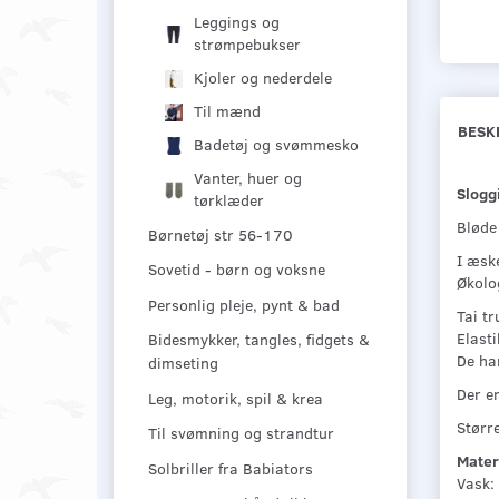
Leggings og
strømpebukser
Kjoler og nederdele
Til mænd
BESK
Badetøj og svømmesko
Vanter, huer og
Slogg
tørklæder
Bløde 
Børnetøj str 56-170
I æsk
Sovetid - børn og voksne
Økolog
Personlig pleje, pynt & bad
Tai t
Elast
Bidesmykker, tangles, fidgets &
De ha
dimseting
Der e
Leg, motorik, spil & krea
Større
Til svømning og strandtur
Mater
Solbriller fra Babiators
Vask: