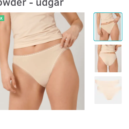
owder - udgår
AK