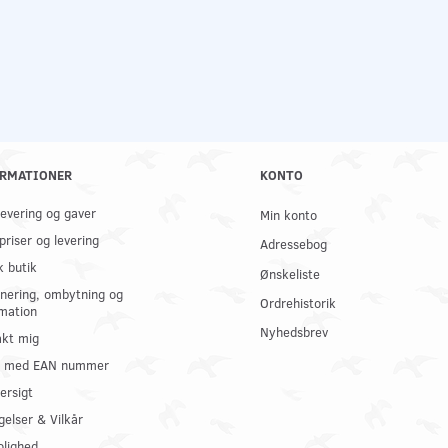
RMATIONER
KONTO
 levering og gaver
Min konto
priser og levering
Adressebog
k butik
Ønskeliste
nering, ombytning og
Ordrehistorik
mation
Nyhedsbrev
kt mig
il med EAN nummer
ersigt
gelser & Vilkår
olighed