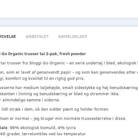
RIVELSE
ANBEFALET
ANMELDELSER
i Go Organic trusser tai 2-pak, fresh powder
tai trusser fra Sloggi Go Organic - en serie undertøj i blød, økologisk
en, som er lavet af genanvendt papir - og som kan genanvendes atter e
i, komfort og kvalitet til en rigtig god pris.
russerne har medium taljehøjde, smalt sidestykke og høj benudskæring
ikkanten i linning og benudskæring er blød og strammer ikke.
r almindelige sømme i siderne.
r lidt stræk i dem, så den sidder pænt og holder formen.
lsen er normal - jeg bruger min normale trussestørrelse i disse.
iale
: 96% økologisk bomuld, 4% lycra
 40 grader, tørretumbles ved lav temperatur