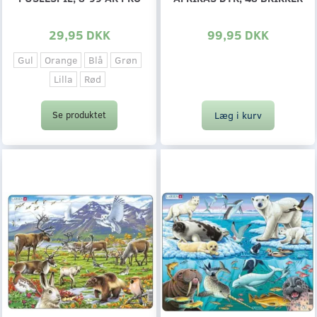
29,95 DKK
99,95 DKK
Gul
Orange
Blå
Grøn
Lilla
Rød
Læg i kurv
Se produktet