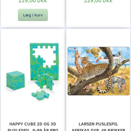
229,00 DKK
229,00 DKK
Læg i kurv
HAPPY CUBE 2D OG 3D
LARSEN PUSLESPIL
PUSLESPIL, 8-99 ÅR PRO
AFRIKAS DYR, 48 BRIKKER