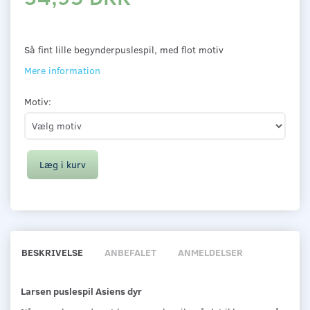
Så fint lille begynderpuslespil, med flot motiv
Mere information
Motiv:
Læg i kurv
BESKRIVELSE
ANBEFALET
ANMELDELSER
Larsen puslespil Asiens dyr