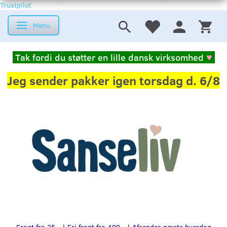
Trustpilot
Menu
Skifte navigation
Tak fordi du støtter en lille dansk virksomhed
♥
Jeg sender pakker igen torsdag d. 6/8
Fragt fra 35,- | Fri fragt fra 499,- | Afsendes næste hverdag