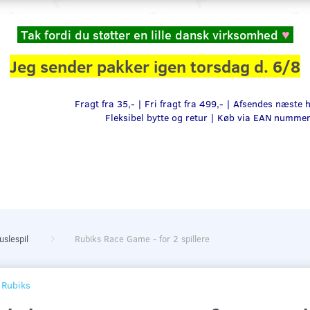
Tak fordi du støtter en lille dansk virksomhed
♥
Jeg sender pakker igen torsdag d. 6/8
Fragt fra 35,- | Fri fragt fra 499,- | Afsendes næste
Fleksibel bytte og retur |
Køb via EAN numme
uslespil
Rubiks Race Game - for 2 spillere
Rubiks