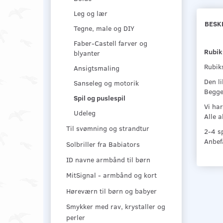
Leg og lær
BESK
Tegne, male og DIY
Faber-Castell farver og
Rubik
blyanter
Rubiks
Ansigtsmaling
Den li
Sanseleg og motorik
Begge
Spil og puslespil
Vi har
Udeleg
Alle a
Til svømning og strandtur
2-4 sp
Anbefa
Solbriller fra Babiators
ID navne armbånd til børn
MitSignal - armbånd og kort
Høreværn til børn og babyer
Smykker med rav, krystaller og
perler