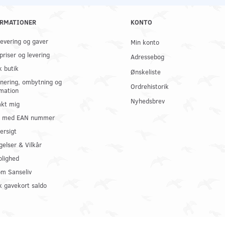
RMATIONER
KONTO
 levering og gaver
Min konto
priser og levering
Adressebog
k butik
Ønskeliste
nering, ombytning og
Ordrehistorik
mation
Nyhedsbrev
kt mig
il med EAN nummer
ersigt
gelser & Vilkår
olighed
om Sanseliv
 gavekort saldo