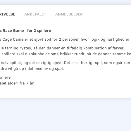
RIVELSE
ANBEFALET
ANMELDELSER
s Race Game - for 2 spillere
 Cage Came er et sjovt spil for 2 personer, hvor logik og hurtighed er n
lle terning rystes, så den danner en tilfældig kombination af farver.
 spillere skal nu skubbe de små brikker rundt, så de danner samme kom
 selv spillet, og det er rigtig sjovt. Det er et hurtigt spil, som også ka
ldre vil gå op i det med liv og sjæl.
illere
let alder: fra 7 år