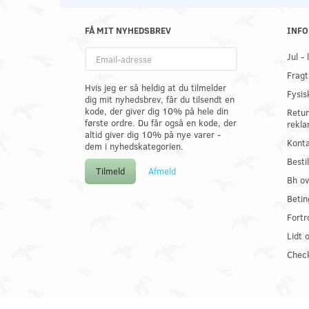
FÅ MIT NYHEDSBREV
INFO
Email-
Jul -
adresse
Fragt
Hvis jeg er så heldig at du tilmelder
Fysis
dig mit nyhedsbrev, får du tilsendt en
kode, der giver dig 10% på hele din
Retur
første ordre. Du får også en kode, der
rekla
altid giver dig 10% på nye varer -
Konta
dem i nyhedskategorien.
Best
Tilmeld
Afmeld
Bh ov
Betin
Fortr
Lidt 
Check