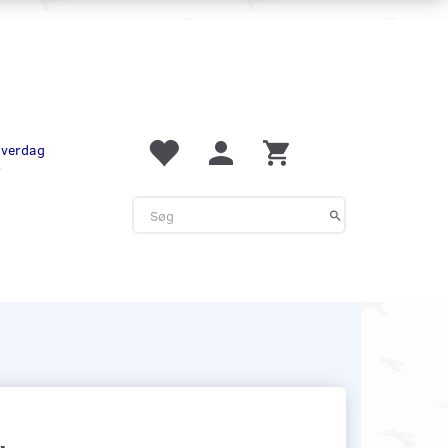
 hverdag
r