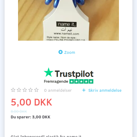
Zoom
0
anmeldelser
Skriv anmeldelse
5,00 DKK
8,00 DKK
Du sparer:
3,00 DKK
Glat "phonecord" elastik fra name it