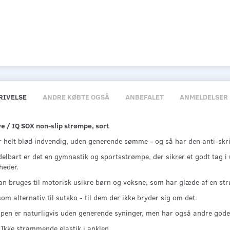
RIVELSE
ANDRE KØBTE OGSÅ
ANBEFALET
ANMELDELSER
e / IQ SOX non-slip strømpe, sort
r helt blød indvendig, uden generende sømme - og så har den anti-skr
elbart er det en gymnastik og sportsstrømpe, der sikrer et godt tag 
heder.
an bruges til motorisk usikre børn og voksne, som har glæde af en str
som alternativ til sutsko - til dem der ikke bryder sig om det.
pen er naturligvis uden generende syninger, men har også andre gode 
Ikke strammende elastik i anklen