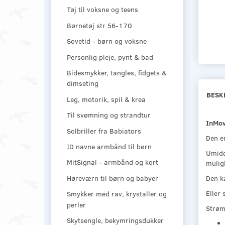
Tøj til voksne og teens
Børnetøj str 56-170
Sovetid - børn og voksne
Personlig pleje, pynt & bad
Bidesmykker, tangles, fidgets &
dimseting
BESK
Leg, motorik, spil & krea
Til svømning og strandtur
InMov
Solbriller fra Babiators
Den e
ID navne armbånd til børn
Umidd
MitSignal - armbånd og kort
mulig
Høreværn til børn og babyer
Den k
Eller 
Smykker med rav, krystaller og
perler
Strøm
Skytsengle, bekymringsdukker