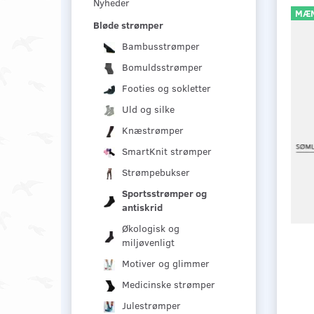
Nyheder
MÆN
Bløde strømper
Bambusstrømper
Bomuldsstrømper
Footies og sokletter
Uld og silke
Knæstrømper
SmartKnit strømper
Strømpebukser
Sportsstrømper og
antiskrid
Økologisk og
miljøvenligt
Motiver og glimmer
Medicinske strømper
Julestrømper