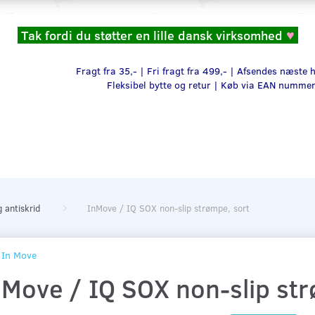
Tak fordi du støtter en lille dansk virksomhed
♥
Fragt fra 35,- | Fri fragt fra 499,- | Afsendes næste
Fleksibel bytte og retur |
Køb via EAN numme
 antiskrid
InMove / IQ SOX non-slip strømpe, sort
In Move
nMove / IQ SOX non-slip str