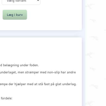
Læg i kurv
id belægning under foden.
i underlaget, men strømper med non-slip har andre
ømpe der hjælper med at stå fast på glat underlag.
fordele: