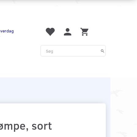
 hverdag
r
ømpe, sort