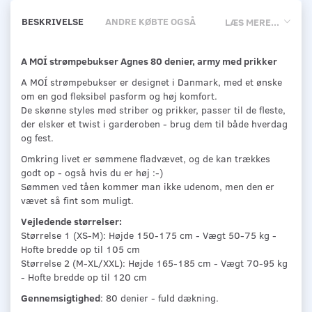
BESKRIVELSE
ANDRE KØBTE OGSÅ
LÆS MERE...
A MOÍ strømpebukser Agnes 80 denier, army med prikker
A MOÍ strømpebukser er designet i Danmark, med et ønske
om en god fleksibel pasform og høj komfort.
De skønne styles med striber og prikker, passer til de fleste,
der elsker et twist i garderoben - brug dem til både hverdag
og fest.
Omkring livet er sømmene fladvævet, og de kan trækkes
godt op - også hvis du er høj :-)
Sømmen ved tåen kommer man ikke udenom, men den er
vævet så fint som muligt.
Vejledende størrelser:
Størrelse 1 (XS-M): Højde 150-175 cm - Vægt 50-75 kg -
Hofte bredde op til 105 cm
Størrelse 2 (M-XL/XXL): Højde 165-185 cm - Vægt 70-95 kg
- Hofte bredde op til 120 cm
Gennemsigtighed
: 80 denier - fuld dækning.