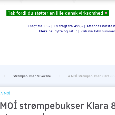
Tak fordi du støtter en lille dansk virksomhed
♥
Fragt fra 35,- | Fri fragt fra 499,- | Afsendes næste
Fleksibel bytte og retur |
Køb via EAN numme
Strømpebukser til voksne
A MOÍ strømpebukser Klara 80 d
A MOÍ
 MOÍ strømpebukser Klara 80