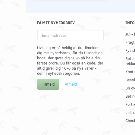
FÅ MIT NYHEDSBREV
INFO
Email-
Jul -
adresse
Fragt
Hvis jeg er så heldig at du tilmelder
Fysis
dig mit nyhedsbrev, får du tilsendt en
kode, der giver dig 10% på hele din
Retur
første ordre. Du får også en kode, der
rekla
altid giver dig 10% på nye varer -
Konta
dem i nyhedskategorien.
Best
Tilmeld
Afmeld
Bh ov
Betin
Fortr
Lidt 
Check