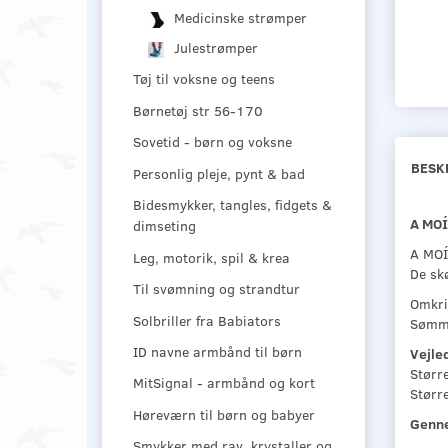
Medicinske strømper
Julestrømper
Tøj til voksne og teens
Børnetøj str 56-170
Sovetid - børn og voksne
BESK
Personlig pleje, pynt & bad
Bidesmykker, tangles, fidgets &
A MOÍ
dimseting
A MOÍ
Leg, motorik, spil & krea
De skø
Til svømning og strandtur
Omkri
Solbriller fra Babiators
Sømme
ID navne armbånd til børn
Vejle
Størr
MitSignal - armbånd og kort
Størr
Høreværn til børn og babyer
Genne
Smykker med rav, krystaller og