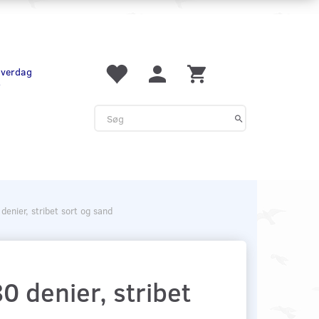
 hverdag
r
enier, stribet sort og sand
 denier, stribet