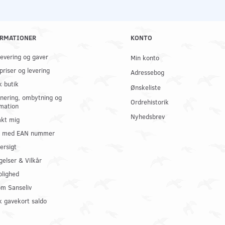
RMATIONER
KONTO
 levering og gaver
Min konto
priser og levering
Adressebog
k butik
Ønskeliste
nering, ombytning og
Ordrehistorik
mation
Nyhedsbrev
kt mig
il med EAN nummer
ersigt
gelser & Vilkår
olighed
om Sanseliv
 gavekort saldo