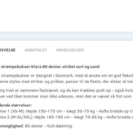
RIVELSE
ANBEFALET
ANMELDELSER
 strømpebukser Klara 80 denier, stribet sort og sand
 strømpebukser er designet i Danmark, med et ønske om en god fleksi
nne styles med striber og prikker, passer til de fleste, der elsker et t
ng livet er sømmene fladvævet, og de kan trækkes godt op - også hvis 
n ved tåen kommer man ikke udenom, men den er vævet så fint som 
dende størrelser:
else 1 (XS-M): Højde 150-175 cm - Vægt 50-75 kg - Hofte bredde op t
else 2 (M-XL/XXL): Højde 165-185 cm - Vægt 70-95 kg - Hofte bredde 
msigtighed
: 80 denier - fuld dækning.