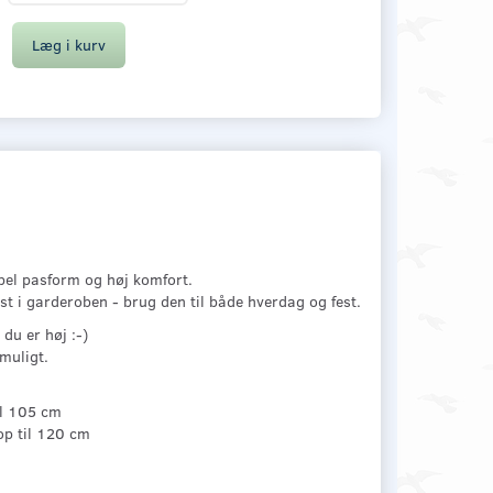
Læg i kurv
bel pasform og høj komfort.
wist i garderoben - brug den til både hverdag og fest.
du er høj :-)
muligt.
il 105 cm
op til 120 cm