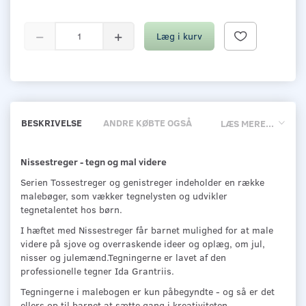
Læg i kurv
BESKRIVELSE
ANDRE KØBTE OGSÅ
LÆS MERE...
Nissestreger - tegn og mal videre
Serien Tossestreger og genistreger indeholder en række
malebøger, som vækker tegnelysten og udvikler
tegnetalentet hos børn.
I hæftet med Nissestreger får barnet mulighed for at male
videre på sjove og overraskende ideer og oplæg, om jul,
nisser og julemænd.Tegningerne er lavet af den
professionelle tegner Ida Grantriis.
Tegningerne i malebogen er kun påbegyndte - og så er det
ellers op til barnet at sætte gang i kreativiteten.