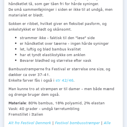
håndketlet tå, som gør tåen fri for hårde syninger.
De små sammenføjninger i siden er ikke til at undgå, men
materialet er blødt.
Sokken er ribbet, hvilket giver en fleksibel pasform, og
ankelstykket er blødt og skånsomt.
strammer ikke - faktisk til den "løse" side
er håndketlet over tæerne - ingen hårde syninger
let, luftig og blød bambus kvalitet
har et tyndt elastikstykke om anklen
Bevarer blødhed og størrelse efter vask
Bambusstrømperne fra Festival er størrelse one size, og
dækker ca over 37-41.
Enkelte farver fås i også i
str 42/46
.
Man kunne tro at strømpen er til damer - men både mænd
og drenge bruger dem også.
Materiale
: 80% bambus, 18% polyamid, 2% elastan
Vask: 40 grader - undgå tørretumbling
Fremstillet i Italien
Alt fra Festival Denmark
|
Festival bambusstrømper
|
Alle