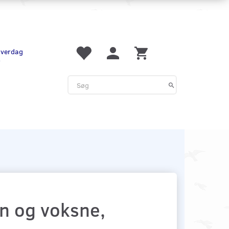
 hverdag
r
n og voksne,