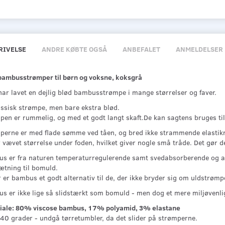
RIVELSE
ANDRE KØBTE OGSÅ
ANBEFALET
ANMELDELSER
bambusstrømper til børn og voksne, koksgrå
har lavet en dejlig blød bambusstrømpe i mange størrelser og faver.
assisk strømpe, men bare ekstra blød.
pen er rummelig, og med et godt langt skaft.De kan sagtens bruges til
perne er med flade sømme ved tåen, og bred ikke strammende elastikr
 vævet størrelse under foden, hvilket giver nogle små tråde. Det gør d
s er fra naturen temperaturregulerende samt svedabsorberende og anti
tning til bomuld.
 er bambus et godt alternativ til de, der ikke bryder sig om uldstrømpe
s er ikke lige så slidstærkt som bomuld - men dog et mere miljøvenlig
iale: 80% viscose bambus, 17% polyamid, 3% elastane
 40 grader - undgå tørretumbler, da det slider på strømperne.