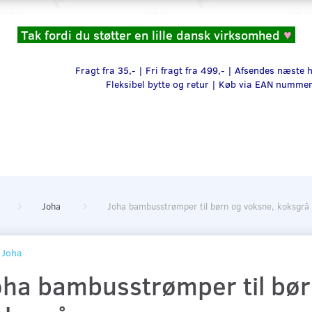
Tak fordi du støtter en lille dansk virksomhed
♥
Fragt fra 35,- | Fri fragt fra 499,- | Afsendes næste
Fleksibel bytte og retur |
Køb via EAN numme
Joha
Joha bambusstrømper til børn og voksne, koksgrå
Joha
oha bambusstrømper til bør