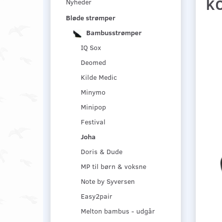
k
Nyheder
Bløde strømper
Bambusstrømper
IQ Sox
Deomed
Kilde Medic
Minymo
Minipop
Festival
Joha
Doris & Dude
MP til børn & voksne
Note by Syversen
Easy2pair
Melton bambus - udgår