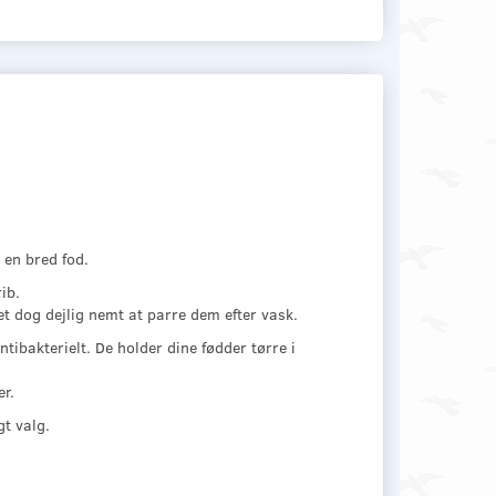
 en bred fod.
ib.
et dog dejlig nemt at parre dem efter vask.
bakterielt. De holder dine fødder tørre i
r.
t valg.