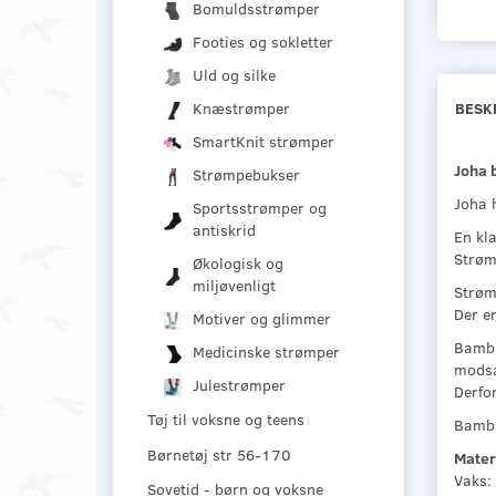
Bomuldsstrømper
Footies og sokletter
Uld og silke
Knæstrømper
BESK
SmartKnit strømper
Joha 
Strømpebukser
Joha 
Sportsstrømper og
antiskrid
En kl
Strøm
Økologisk og
miljøvenligt
Strøm
Der er
Motiver og glimmer
Bambu
Medicinske strømper
modsæ
Julestrømper
Derfor
Tøj til voksne og teens
Bambu
Børnetøj str 56-170
Mater
Vaks:
Sovetid - børn og voksne