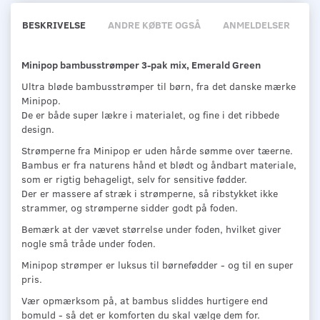
BESKRIVELSE
ANDRE KØBTE OGSÅ
ANMELDELSER
Minipop bambusstrømper 3-pak mix, Emerald Green
Ultra bløde bambusstrømper til børn, fra det danske mærke
Minipop.
De er både super lækre i materialet, og fine i det ribbede
design.
Strømperne fra Minipop er uden hårde sømme over tæerne.
Bambus er fra naturens hånd et blødt og åndbart materiale,
som er rigtig behageligt, selv for sensitive fødder.
Der er massere af stræk i strømperne, så ribstykket ikke
strammer, og strømperne sidder godt på foden.
Bemærk at der vævet størrelse under foden, hvilket giver
nogle små tråde under foden.
Minipop strømper er luksus til børnefødder - og til en super
pris.
Vær opmærksom på, at bambus sliddes hurtigere end
bomuld - så det er komforten du skal vælge dem for.