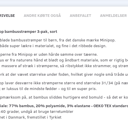
RIVELSE
ANDRE KØBTE OGSÅ
ANBEFALET
ANMELDELSER
op bambusstrømper 3-pak, sort
 bløde bambusstrømper til børn, fra det danske mærke Minipop.
både super lækre i materialet, og fine i det ribbede design.
perne fra Minipop er uden hårde sømme over tæerne.
 er fra naturens hånd et blødt og åndbart materiale, som er rigtig beh
r massere af stræk i strømperne, så ribstykket ikke strammer, og strø
k at der vævet størrelse under foden, hvilket giver nogle små tråde u
op laver desværre ikke strømperne større end størrelse 31/34 (på nær
 er luksus til de mindste fødder - og til en super pris.
pmærksom på, at bambus sliddes hurtigere end bomuld - så det er ko
iale: 77% bambus, 20% polyamide, 3% elastane - OEKO TEX standard 
: 40 grader, undgå at bruge tørretumbler
et i Danmark, fremstillet i Tyrkiet