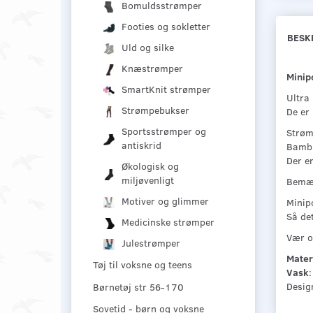
Bomuldsstrømper
Footies og sokletter
BESK
Uld og silke
Knæstrømper
Minip
SmartKnit strømper
Ultra
Strømpebukser
De er 
Sportsstrømper og
Strøm
antiskrid
Bambus
Der e
Økologisk og
miljøvenligt
Bemær
Motiver og glimmer
Minip
Så det
Medicinske strømper
Vær o
Julestrømper
Mater
Tøj til voksne og teens
Vask
Design
Børnetøj str 56-170
Sovetid - børn og voksne