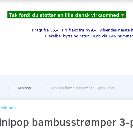
Tak fordi du støtter en lille dansk virksomhed
♥
Fragt fra 35,- | Fri fragt fra 499,- | Afsendes næste
Fleksibel bytte og retur |
Køb via EAN numme
Minipop
Minipop bambusstrømper 3-pak, sort
Minipop
inipop bambusstrømper 3-p