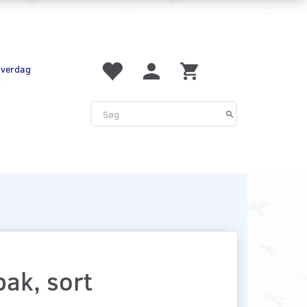
 hverdag
r
ak, sort