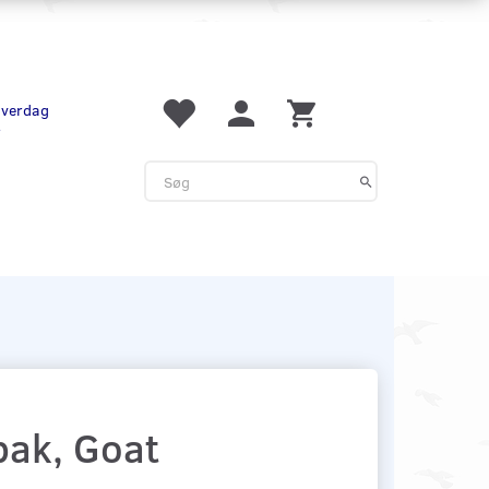
 hverdag
r
ak, Goat