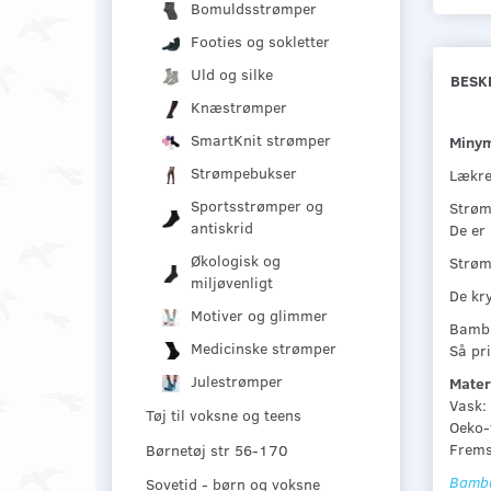
Bomuldsstrømper
Footies og sokletter
Uld og silke
BESK
Knæstrømper
SmartKnit strømper
Minym
Strømpebukser
Lækre
Sportsstrømper og
Strømp
antiskrid
De er
Økologisk og
Strøm
miljøvenligt
De kry
Motiver og glimmer
Bambu
Medicinske strømper
Så pri
Julestrømper
Mater
Vask:
Tøj til voksne og teens
Oeko-
Fremst
Børnetøj str 56-170
Bambu
Sovetid - børn og voksne