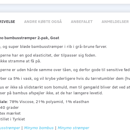
RIVELSE
ANDRE KØBTE OGSÅ
ANBEFALET
ANMELDELSER
o bambusstrømper 2-pak, Goat
, og super bløde bambusstrømper i rib i grå-brune farver.
erne har en god elasticitet, der tilpasser sig foden.
 ikke stramme at få på.
perne er uden hårde sømme over tåen, og derfor gode til sensitive fød
ber ca 5% i vask, og vil krybe yderligere hvis du tørretumbler dem (hvi
s er ikke så slidstærkt som bomuld, men til gengæld bliver det ved at
ser på bambus afspejler ikke, at de har længere levetid.
iale
: 78% Viscose, 21% polyamid, 1% elasthan
 40 grader
tex mærket
illet i Tyrkiet
sstrømper
|
Minymo bambus
|
Minymo strømper